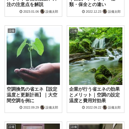
注の注意点を解説
類・保全との違い
2023.01.06
設備太郎
2022.12.23
設備太郎
設備
設備
空調換気の省エネ【設定
企業が行う省エネの効果
温度と更新計画】｜大空
とメリット｜空調の設定
間空調を例に
温度と費用対効果
2022.09.29
設備太郎
2022.09.22
設備太郎
設備
設備