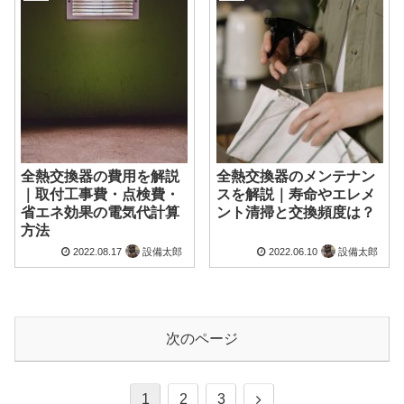
全熱交換器の費用を解説
全熱交換器のメンテナン
｜取付工事費・点検費・
スを解説｜寿命やエレメ
省エネ効果の電気代計算
ント清掃と交換頻度は？
方法
2022.08.17
設備太郎
2022.06.10
設備太郎
次のページ
1
2
3