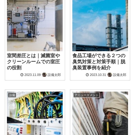
室間差圧とは｜滅菌室や
食品工場ができる２つの
クリーンルームでの室圧
臭気対策と対策手順｜脱
の役割
臭装置事例を紹介
2023.11.09
設備太郎
2023.10.31
設備太郎
設備
アミューズメント