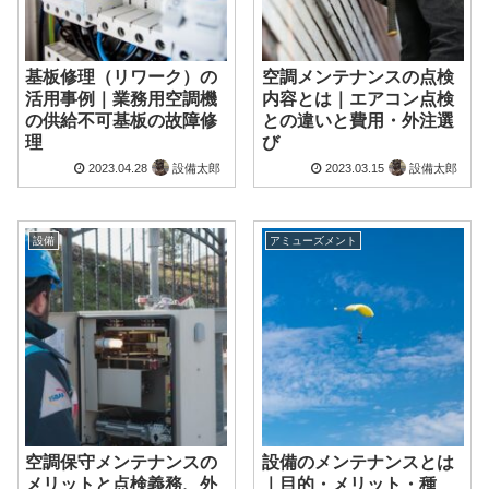
基板修理（リワーク）の
空調メンテナンスの点検
活用事例｜業務用空調機
内容とは｜エアコン点検
の供給不可基板の故障修
との違いと費用・外注選
理
び
2023.04.28
設備太郎
2023.03.15
設備太郎
設備
アミューズメント
空調保守メンテナンスの
設備のメンテナンスとは
メリットと点検義務、外
｜目的・メリット・種