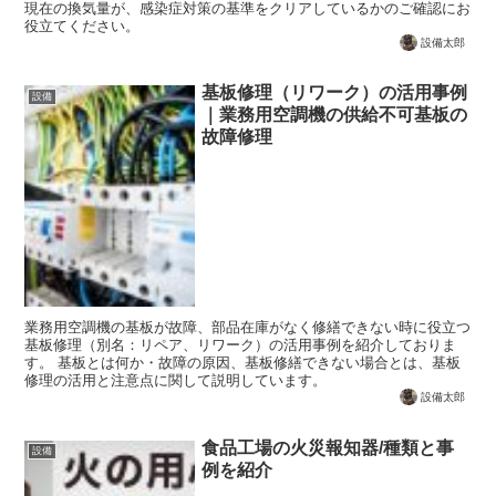
現在の換気量が、感染症対策の基準をクリアしているかのご確認にお
役立てください。
設備太郎
基板修理（リワーク）の活用事例
設備
｜業務用空調機の供給不可基板の
故障修理
業務用空調機の基板が故障、部品在庫がなく修繕できない時に役立つ
基板修理（別名：リペア、リワーク）の活用事例を紹介しておりま
す。 基板とは何か・故障の原因、基板修繕できない場合とは、基板
修理の活用と注意点に関して説明しています。
設備太郎
食品工場の火災報知器/種類と事
設備
例を紹介