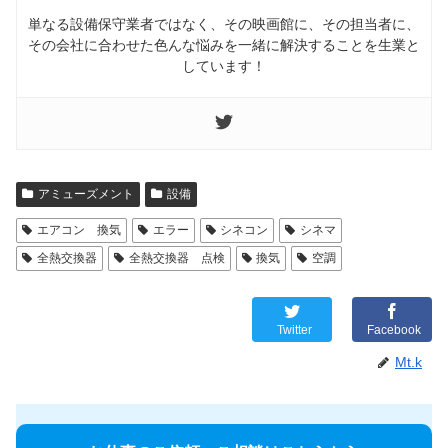
単なる設備保守業者ではなく、その映画館に、その担当者に、
その会社に合わせた色んな悩みを一緒に解決することを生業と
しています！
アミューズメント
設備
エアコン 換気
エラー
シネコン
シネマ
全熱交換器
全熱交換器 点検
換気
空調
Twitter
Facebook
Mt.k